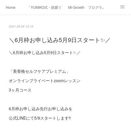
Home
「YUMIKO式・筋膜リフト美顔」
Mi-Growth プログラム
Academy/インストラクター養成講座
Before & After
Voice
Media
2021.05.06 12:12
Contact
Profile
＼6月枠お申し込み5月9日スタート✨／
＼6月枠お申し込み5月9日スタート✨／
「美骨格セルフケアプレミアム」
オンラインプライベートzoomレッスン
3ヶ月コース
6月枠お申し込み先行お申し込みを
公式LINEにて5/9スタートします‼︎