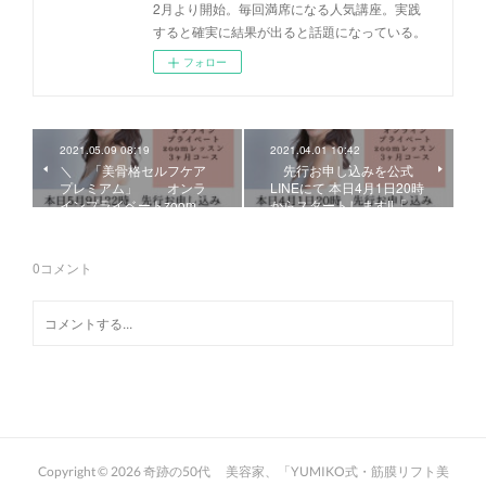
2月より開始。毎回満席になる人気講座。実践
すると確実に結果が出ると話題になっている。
フォロー
2021.05.09 08:19
2021.04.01 10:42
＼ 「美骨格セルフケア
先行お申し込みを公式
プレミアム」 オンラ
LINEにて 本日4月1日20時
インプライベートzoom…
からスタートします‼︎「…
0
コメント
Copyright ©
2026
奇跡の50代 美容家、「YUMIKO式・筋膜リフト美