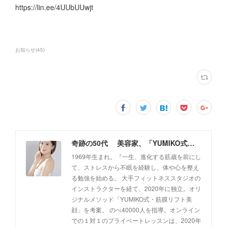
https://lin.ee/4UUbUUwjt
お知らせ
(
45
)
奇跡の50代 美容家、「YUMIKO式・筋膜リフト美顔」創設者 佐藤由美子 公式ホームページ
1969年生まれ。『一生、進化する筋歳を前にし
て、ストレスから不眠を経験し、体や心を整え
る勉強を始める。 大手フィットネススタジオの
インストラクターを経て、2020年に独立。オリ
ジナルメソッド「YUMIKO式・筋膜リフト美
顔」を考案。 のべ40000人を指導。オンライン
での１対１のプライベートレッスンは、2020年