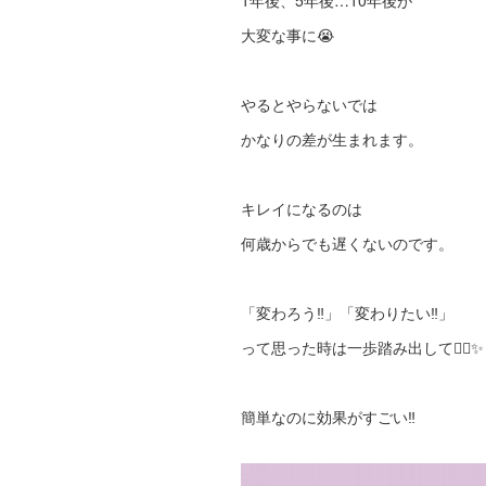
1年後、5年後…10年後が
大変な事に😭
やるとやらないでは
かなりの差が生まれます。
キレイになるのは
何歳からでも遅くないのです。
「変わろう‼︎」「変わりたい‼︎」
って思った時は一歩踏み出して✊🏻✨
簡単なのに効果がすごい‼︎