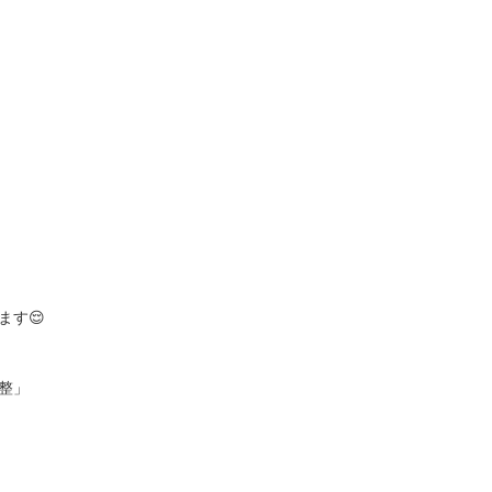
ます😌
整」