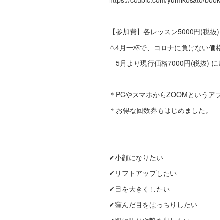
https://coubic.com/yumikosato/bo
【参加費】各レッスン5000円(税抜
⚠️4月一杯で、コロナに負けない価
5月より現行価格7000円(税抜) 
＊PCやスマホからZOOMというア
＊お得な回数券もはじめました。
✔︎小顔になりたい
✔︎リフトアップしたい
✔︎目を大きくしたい
✔︎窪んだ目をぱっちりしたい