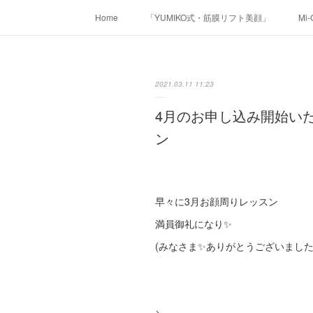
Home
「YUMIKO式・筋膜リフト美顔」
Mi
2021.03.11 11:23
4月のお申し込み開始い
ン
早々に3月お顔周りレッスン
満員御礼になり✨
(みなさま✨ありがとうございました❤