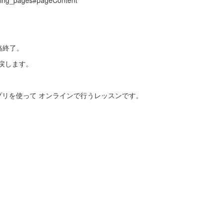
oking_pages#pageContent
)
格終了。
に戻します。
プリを使って オンラインで行うレッスンです。