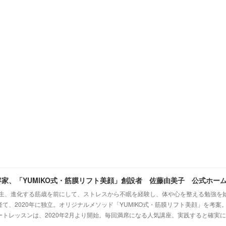
容家、「YUMIKO式・筋膜リフト美顔」創設者 佐藤由美子 公式ホー
『一生、進化する筋歳を前にして、ストレスから不眠を経験し、体や心を整える勉強を
て、2020年に独立。オリジナルメソッド「YUMIKO式・筋膜リフト美顔」を考案。
ートレッスンは、2020年2月より開始。毎回満席になる人気講座。実践すると確実