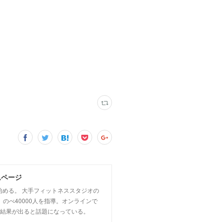
ムページ
始める。 大手フィットネススタジオの
 のべ40000人を指導。オンラインで
に結果が出ると話題になっている。