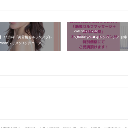
2021.06.01 12:30
です】 11月枠「美骨格セルフケアプレ
＼thank you❤️キャンペーン／
𝗈𝗆レッスン𝟥ヶ月コース