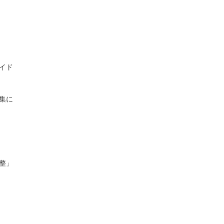
イド
集に
整」