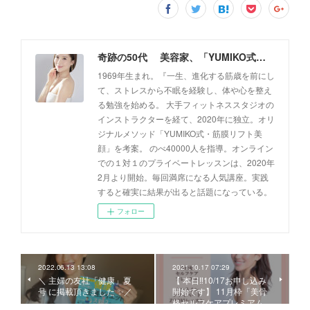
奇跡の50代 美容家、「YUMIKO式・筋膜リフト美顔」創設者 佐藤由美子 公式ホームページ
1969年生まれ。『一生、進化する筋歳を前にし
て、ストレスから不眠を経験し、体や心を整え
る勉強を始める。 大手フィットネススタジオの
インストラクターを経て、2020年に独立。オリ
ジナルメソッド「YUMIKO式・筋膜リフト美
顔」を考案。 のべ40000人を指導。オンライン
での１対１のプライベートレッスンは、2020年
2月より開始。毎回満席になる人気講座。実践
すると確実に結果が出ると話題になっている。
フォロー
2022.06.13 13:08
2021.10.17 07:29
＼ 主婦の友社「健康」夏
【 本日‼︎10/17お申し込み
号 に掲載頂きました ✨／
開始です】 11月枠「美骨
格セルフケアプレミアム…