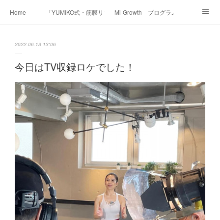
Home
「YUMIKO式・筋膜リフト美顔」
Mi-Growth プログラム
Academy/インストラクター養成講座
Before & After
Voice
Media
2022.06.13 13:06
Contact
Profile
今日はTV収録ロケでした！