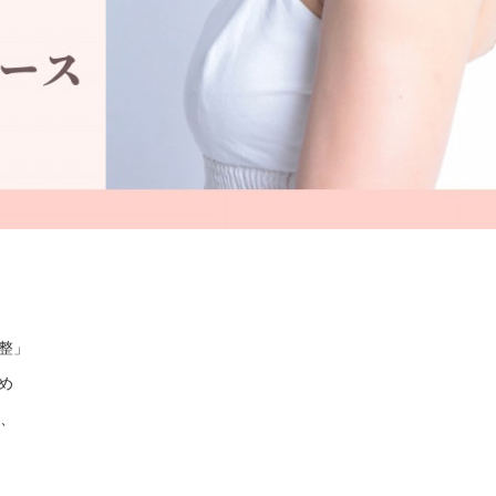
整」
め
し、