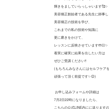
輝きをましていらっしゃいます🥰✨
美容矯正創始者である先生に師事し
美容矯正の技術を学び、
これまでの私の技術や知識に
更に磨きをかけて、
レッスンに反映させています🤲🏻✨
着実に確実に結果を出したい方は
ぜひご受講ください‼︎
(もちろんみなさんにはセルフケア
頑張って頂く前提です✨😌)
⁡ お申し込みフォームや詳細は
7月2日22時になりましたら、
こちらの公式LINE内にに送ります