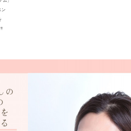
ミアム」
スン
を
︎