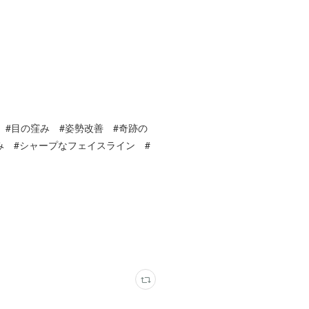
くなる #目の窪み #姿勢改善 #奇跡の
み #シャープなフェイスライン #