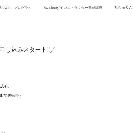
-Growth プログラム
Academy/インストラクター養成講座
Before & Af
お申し込みスタート‼︎／
！
込みは
🤲🏻✨)