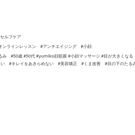
膜セルフケア
#オンラインレッスン #アンチエイジング #小顔
#50歳 #50代 #𝗒𝗎𝗆𝗂𝗄𝗈顔筋膜 #小顔マッサージ #目が大き
たい #キレイをあきらめない #美容矯正 #くま改善 #目の下のたる