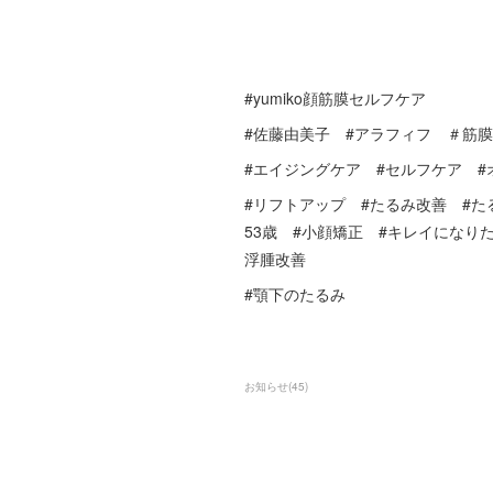
#yumiko顔筋膜セルフケア
#佐藤由美子 #アラフィフ ＃筋
#エイジングケア #セルフケア 
#リフトアップ #たるみ改善 #たるみ 
53歳 #小顔矯正 #キレイになり
浮腫改善
#顎下のたるみ
お知らせ
(
45
)