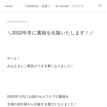
Home
「YUMIKO式・筋膜リフト美顔」
Mi-Growth プログラム
Academy/インストラクター養成講座
Before & After
Voice
Media
2022.08.28 08:35
Contact
Profile
＼2022年冬に書籍を出版いたします！／
やっと！
みなさまにご報告ができる事になりました✨
2022年12月にお顔のセルフケアの書籍を
主婦の友社様から出版する運びとなりました！