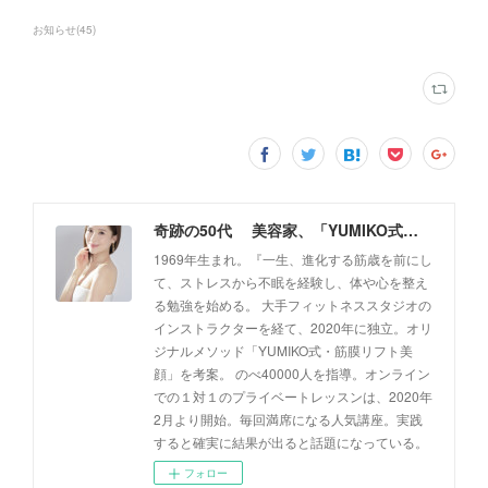
お知らせ
(
45
)
奇跡の50代 美容家、「YUMIKO式・筋膜リフト美顔」創設者 佐藤由美子 公式ホームページ
1969年生まれ。『一生、進化する筋歳を前にし
て、ストレスから不眠を経験し、体や心を整え
る勉強を始める。 大手フィットネススタジオの
インストラクターを経て、2020年に独立。オリ
ジナルメソッド「YUMIKO式・筋膜リフト美
顔」を考案。 のべ40000人を指導。オンライン
での１対１のプライベートレッスンは、2020年
2月より開始。毎回満席になる人気講座。実践
すると確実に結果が出ると話題になっている。
フォロー