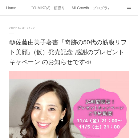
Home
「YUMIKO式・筋膜リフト美顔」
Mi-Growth プログラム
Academy/インストラクター養成講座
Before & After
Voice
Media
2022.10.31 14:22
Contact
Profile
📖佐藤由美子著書『奇跡の50代の筋膜リフ
ト美顔』(仮）発売記念 感謝のプレゼント
キャペーン のお知らせです📣 ⁡