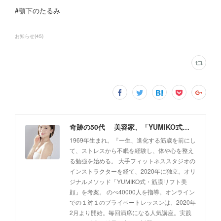
#顎下のたるみ
お知らせ
(
45
)
奇跡の50代 美容家、「YUMIKO式・筋膜リフト美顔」創設者 佐藤由美子 公式ホームページ
1969年生まれ。『一生、進化する筋歳を前にし
て、ストレスから不眠を経験し、体や心を整え
る勉強を始める。 大手フィットネススタジオの
インストラクターを経て、2020年に独立。オリ
ジナルメソッド「YUMIKO式・筋膜リフト美
顔」を考案。 のべ40000人を指導。オンライン
での１対１のプライベートレッスンは、2020年
2月より開始。毎回満席になる人気講座。実践