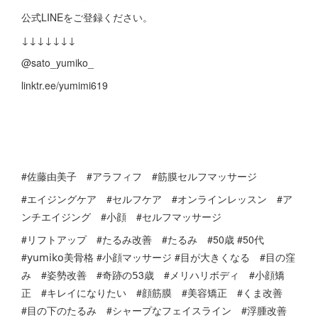
公式LINEをご登録ください。
↓↓↓↓↓↓↓
@sato_yumiko_
linktr.ee/yumimi619
#佐藤由美子 #アラフィフ #筋膜セルフマッサージ
#エイジングケア #セルフケア #オンラインレッスン #ア
ンチエイジング #小顔 #セルフマッサージ
#リフトアップ #たるみ改善 #たるみ #50歳 #50代
#𝗒𝗎𝗆𝗂𝗄𝗈美骨格 #小顔マッサージ #目が大きくなる #目の窪
み #姿勢改善 #奇跡の𝟧3歳 #メリハリボディ #小顔矯
正 #キレイになりたい #顔筋膜 #美容矯正 #くま改善
#目の下のたるみ #シャープなフェイスライン #浮腫改善