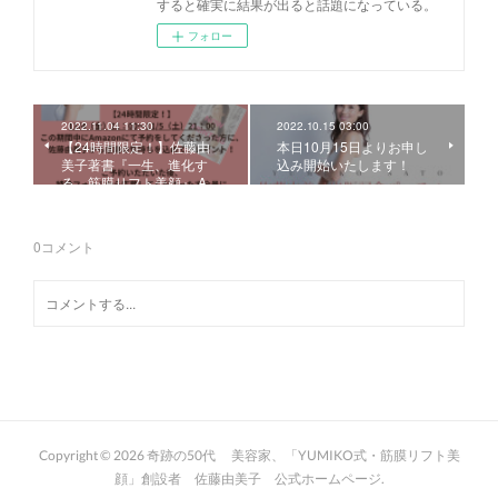
すると確実に結果が出ると話題になっている。
フォロー
2022.11.04 11:30
2022.10.15 03:00
【24時間限定！】佐藤由
本日10月15日よりお申し
美子著書『一生、進化す
込み開始いたします！
る 筋膜リフト美顔』 A…
0
コメント
Copyright ©
2026
奇跡の50代 美容家、「YUMIKO式・筋膜リフト美
顔」創設者 佐藤由美子 公式ホームページ
.