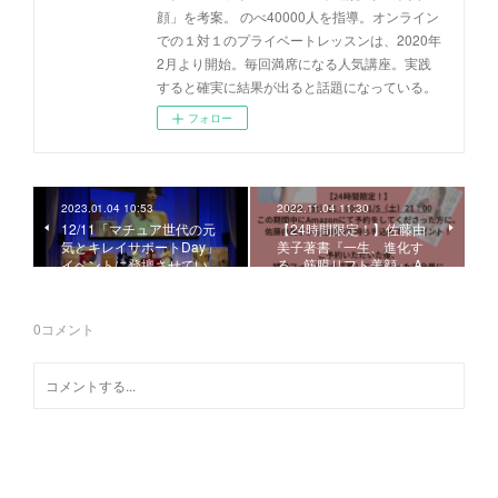
顔」を考案。 のべ40000人を指導。オンライン
での１対１のプライベートレッスンは、2020年
2月より開始。毎回満席になる人気講座。実践
すると確実に結果が出ると話題になっている。
フォロー
2023.01.04 10:53
2022.11.04 11:30
12/11「マチュア世代の元
【24時間限定！】佐藤由
気とキレイサポートDay」
美子著書『一生、進化す
イベントに登壇させてい…
る 筋膜リフト美顔』 A…
0
コメント