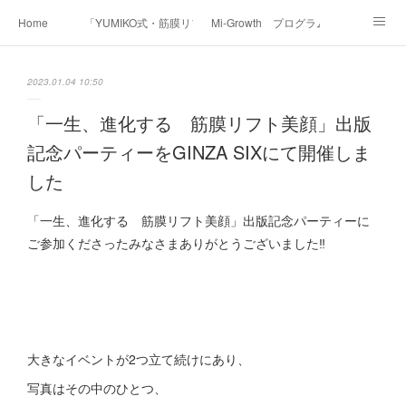
Home
「YUMIKO式・筋膜リフト美顔」
Mi-Growth プログラム
Academy/インストラクター養成講座
Before & After
Voice
Media
2023.01.04 10:50
Contact
Profile
「一生、進化する 筋膜リフト美顔」出版
記念パーティーをGINZA SIXにて開催しま
した
「一生、進化する 筋膜リフト美顔」出版記念パーティーに
ご参加くださったみなさまありがとうございました‼︎
大きなイベントが2つ立て続けにあり、
写真はその中のひとつ、