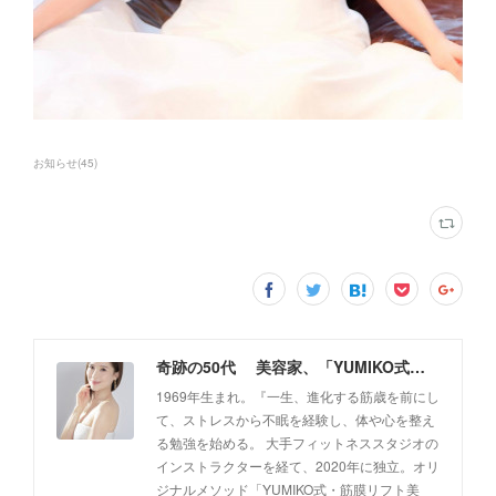
お知らせ
(
45
)
奇跡の50代 美容家、「YUMIKO式・筋膜リフト美顔」創設者 佐藤由美子 公式ホームページ
1969年生まれ。『一生、進化する筋歳を前にし
て、ストレスから不眠を経験し、体や心を整え
る勉強を始める。 大手フィットネススタジオの
インストラクターを経て、2020年に独立。オリ
ジナルメソッド「YUMIKO式・筋膜リフト美