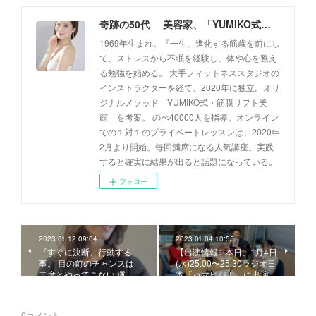
奇跡の50代 美容家、「YUMIKO式・筋膜リフト美顔」創設者 佐藤由美子 公式ホームページ
1969年生まれ。『一生、進化する筋歳を前にし
て、ストレスから不眠を経験し、体や心を整え
る勉強を始める。 大手フィットネススタジオの
インストラクターを経て、2020年に独立。オリ
ジナルメソッド「YUMIKO式・筋膜リフト美
顔」を考案。 のべ40000人を指導。オンライン
での１対１のプライベートレッスンは、2020年
2月より開始。毎回満席になる人気講座。実践
すると確実に結果が出ると話題になっている。
フォロー
2023.01.12 09:04
2023.01.04 10:55
『すぐに決断、行動する
【出演情報✨本日、1月4日
事。 目の前のチャンスは
(水)25:00〜25:30ラジオ日
二度とやってこない 運…
本「ハマビジ！」に出演…
0
コメント