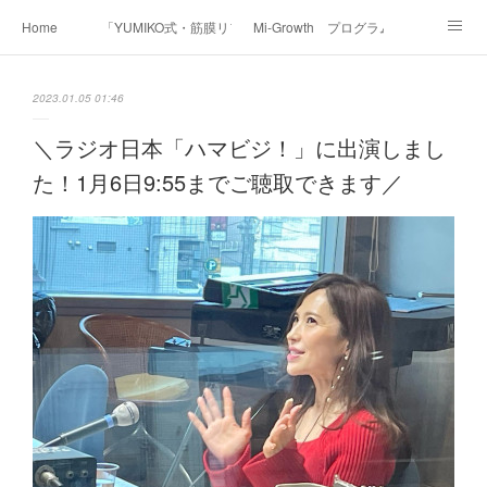
Home
「YUMIKO式・筋膜リフト美顔」
Mi-Growth プログラム
Academy/インストラクター養成講座
Before & After
Voice
Media
2023.01.05 01:46
Contact
Profile
＼ラジオ日本「ハマビジ！」に出演しまし
た！1月6日9:55までご聴取できます／