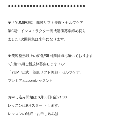
✸✸✸✸✸✸✸✸✸✸✸✸✸✸✸✸✸✸✸✸✸✸✸✸✸
💎「YUMIKO式 筋膜リフト美顔・セルフケア」
第0期生インストラクター養成講座募集締め切り
ました‼︎次回募集は来年になります。
💎美容整形以上の変化‼︎毎回満員御礼頂いております
＼\ 第11期ご新規枠募集します！/／
「YUMIKO式 筋膜リフト美顔・セルフケア」
プレミアムzoomレッスン✨
お申し込み開始は︎ ︎6月30日(金)21:00
レッスンは9月スター トします。
レッスンの詳細・お申し込みは