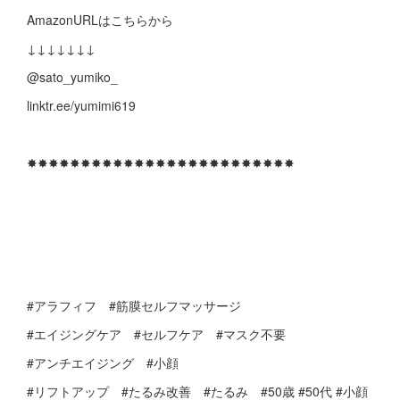
AmazonURLはこちらから
↓↓↓↓↓↓↓
@sato_yumiko_
linktr.ee/yumimi619
✸✸✸✸✸✸✸✸✸✸✸✸✸✸✸✸✸✸✸✸✸✸✸✸✸
#アラフィフ #筋膜セルフマッサージ
#エイジングケア #セルフケア #マスク不要
#アンチエイジング #小顔
#リフトアップ #たるみ改善 #たるみ #50歳 #50代 #小顔