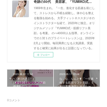
奇跡の50代 美容家、「YUMIKO式・筋膜リフト美顔」創設者 佐藤由美子 公式ホームページ
1969年生まれ。『一生、進化する筋歳を前にし
て、ストレスから不眠を経験し、体や心を整え
る勉強を始める。 大手フィットネススタジオの
インストラクターを経て、2020年に独立。オリ
ジナルメソッド「YUMIKO式・筋膜リフト美
顔」を考案。 のべ40000人を指導。オンライン
での１対１のプライベートレッスンは、2020年
2月より開始。毎回満席になる人気講座。実践
すると確実に結果が出ると話題になっている。
フォロー
2023.06.22 11:42
2023.05.11 10:28
＼\ 本日6月22日
な、な、なんと❣️ 「一生進
(木)21:00！レッスン詳細
化する筋膜リフト美顔」 5
発表❗️/／
刷目重版決定しましたー…
0
コメント