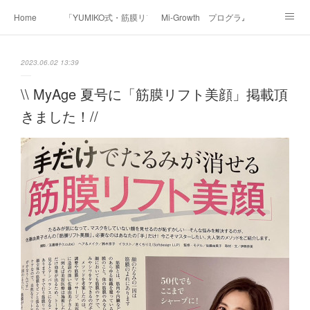
Home
「YUMIKO式・筋膜リフト美顔」
Mi-Growth プログラム
Academy/インストラクター養成講座
Before & After
Voice
Media
2023.06.02 13:39
Contact
Profile
\\ MyAge 夏号に「筋膜リフト美顔」掲載頂
きました！//