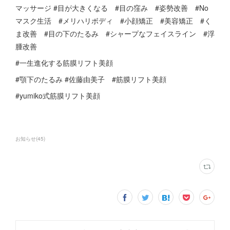
マッサージ #目が大きくなる #目の窪み #姿勢改善 #No
マスク生活 #メリハリボディ #小顔矯正 #美容矯正 #く
ま改善 #目の下のたるみ #シャープなフェイスライン #浮
腫改善
#一生進化する筋膜リフト美顔
#顎下のたるみ #佐藤由美子 #筋膜リフト美顔
#yumiko式筋膜リフト美顔
お知らせ
(
45
)