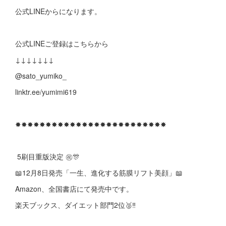
公式LINEからになります。
公式LINEご登録はこちらから
↓↓↓↓↓↓↓
@sato_yumiko_
linktr.ee/yumimi619
✸✸✸✸✸✸✸✸✸✸✸✸✸✸✸✸✸✸✸✸✸✸✸✸✸
5刷目重版決定 ㊗️🎊
📖12月8日発売「一生、進化する筋膜リフト美顔」📖
Amazon、全国書店にて発売中です。
楽天ブックス、ダイエット部門2位🥈‼️