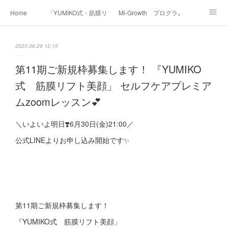
Home
「YUMIKO式・筋膜リフト美顔」
Mi-Growth プログラム
Academy/インストラクター養成講座
Before & After
Voice
Media
2023.06.29 12:15
Contact
Profile
第11期ご新規枠募集します！ 『YUMIKO
式 筋膜リフト美顔」 セルフケアプレミア
ムzoomレッスン💕
＼いよいよ明日❣️6月30日(金)21:00／
公式LINEよりお申し込み開始です✨
第11期ご新規枠募集します！
『YUMIKO式 筋膜リフト美顔」