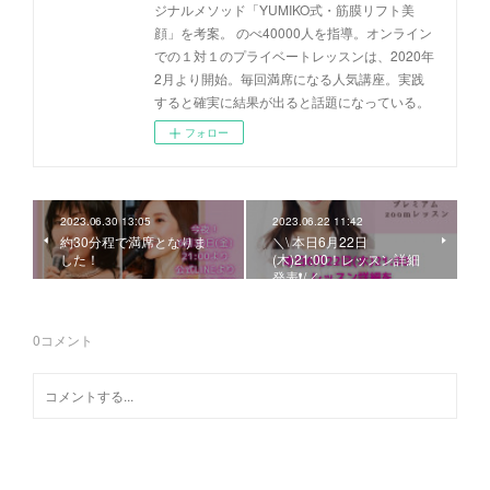
ジナルメソッド「YUMIKO式・筋膜リフト美
顔」を考案。 のべ40000人を指導。オンライン
での１対１のプライベートレッスンは、2020年
2月より開始。毎回満席になる人気講座。実践
すると確実に結果が出ると話題になっている。
フォロー
2023.06.30 13:05
2023.06.22 11:42
約30分程で満席となりま
＼\ 本日6月22日
した！
(木)21:00！レッスン詳細
発表❗️/／
0
コメント