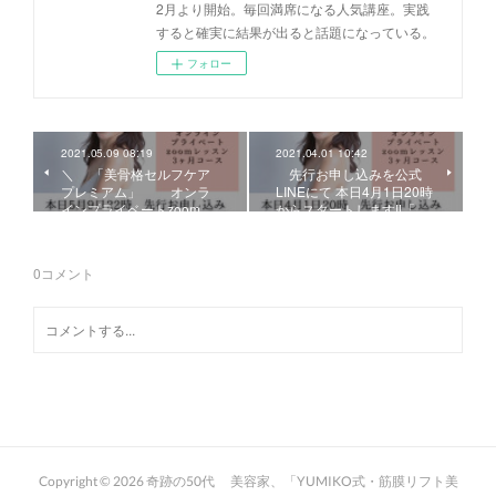
2月より開始。毎回満席になる人気講座。実践
すると確実に結果が出ると話題になっている。
フォロー
2021.05.09 08:19
2021.04.01 10:42
＼ 「美骨格セルフケア
先行お申し込みを公式
プレミアム」 オンラ
LINEにて 本日4月1日20時
インプライベートzoom…
からスタートします‼︎「…
0
コメント
Copyright ©
2026
奇跡の50代 美容家、「YUMIKO式・筋膜リフト美