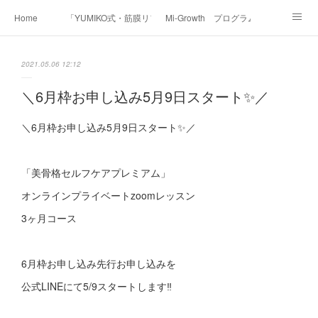
Home
「YUMIKO式・筋膜リフト美顔」
Mi-Growth プログラム
Academy/インストラクター養成講座
Before & After
Voice
Media
2021.05.06 12:12
Contact
Profile
＼6月枠お申し込み5月9日スタート✨／
＼6月枠お申し込み5月9日スタート✨／
「美骨格セルフケアプレミアム」
オンラインプライベートzoomレッスン
3ヶ月コース
6月枠お申し込み先行お申し込みを
公式LINEにて5/9スタートします‼︎