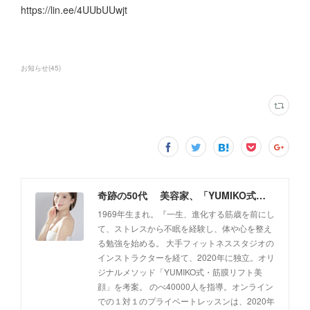
https://lin.ee/4UUbUUwjt
お知らせ
(
45
)
奇跡の50代 美容家、「YUMIKO式・筋膜リフト美顔」創設者 佐藤由美子 公式ホームページ
1969年生まれ。『一生、進化する筋歳を前にし
て、ストレスから不眠を経験し、体や心を整え
る勉強を始める。 大手フィットネススタジオの
インストラクターを経て、2020年に独立。オリ
ジナルメソッド「YUMIKO式・筋膜リフト美
顔」を考案。 のべ40000人を指導。オンライン
での１対１のプライベートレッスンは、2020年