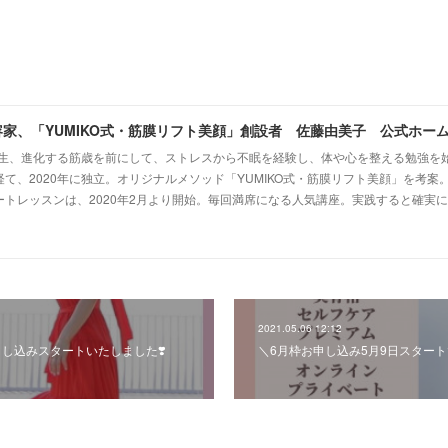
容家、「YUMIKO式・筋膜リフト美顔」創設者 佐藤由美子 公式ホー
『一生、進化する筋歳を前にして、ストレスから不眠を経験し、体や心を整える勉強を
て、2020年に独立。オリジナルメソッド「YUMIKO式・筋膜リフト美顔」を考案。
ートレッスンは、2020年2月より開始。毎回満席になる人気講座。実践すると確実
2021.05.06 12:12
 お申し込みスタートいたしました❣️
＼6月枠お申し込み5月9日スタート