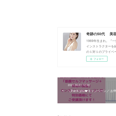
奇跡の50代 美
1969年生まれ。
インストラクターを経
の１対１のプライベ
フォロー
2021.06.01 12:30
＼thank you❤️キャンペーン／