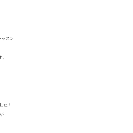
レッスン
す。
した！
が