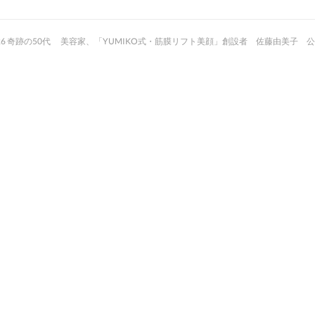
26
奇跡の50代 美容家、「YUMIKO式・筋膜リフト美顔」創設者 佐藤由美子 