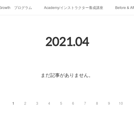
-Growth プログラム
Academy/インストラクター養成講座
Before & Af
2021
.
04
まだ記事がありません。
1
2
3
4
5
6
7
8
9
10