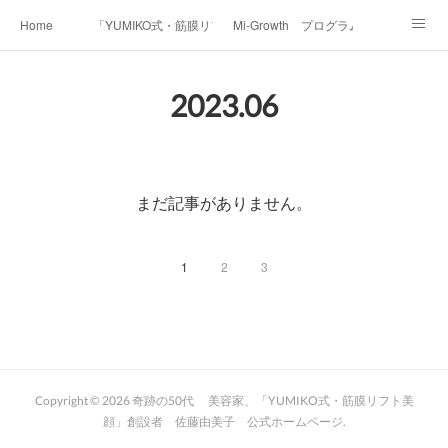
Home
「YUMIKO式・筋膜リフト美顔」
Mi-Growth プログラム
Academy/インストラクター養成講座
Before & After
Voice
Media
2023
.
06
Contact
Profile
まだ記事がありません。
1
2
3
Copyright ©
2026
奇跡の50代 美容家、「YUMIKO式・筋膜リフト美
顔」創設者 佐藤由美子 公式ホームページ
.